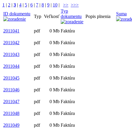
1
|
2
|
3
|
4
|
5
|
6
|
7
|
8
|
9
|
10
|
>>
>>>
Typ
ID dokumentu
Suma
Typ
Veľkosť
dokumentu
Popis plnenia
2011041
pdf
0 Mb
Faktúra
2011042
pdf
0 Mb
Faktúra
2011043
pdf
0 Mb
Faktúra
2011044
pdf
0 Mb
Faktúra
2011045
pdf
0 Mb
Faktúra
2011046
pdf
0 Mb
Faktúra
2011047
pdf
0 Mb
Faktúra
2011048
pdf
0 Mb
Faktúra
2011049
pdf
0 Mb
Faktúra