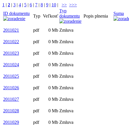
1
|
2
|
3
|
4
|
5
|
6
|
7
|
8
|
9
|
10
|
>>
>>>
Typ
ID dokumentu
Suma
Typ
Veľkosť
dokumentu
Popis plnenia
2011021
pdf
0 Mb
Zmluva
2011022
pdf
0 Mb
Zmluva
2011023
pdf
0 Mb
Zmluva
2011024
pdf
0 Mb
Zmluva
2011025
pdf
0 Mb
Zmluva
2011026
pdf
0 Mb
Zmluva
2011027
pdf
0 Mb
Zmluva
2011028
pdf
0 Mb
Zmluva
2011029
pdf
0 Mb
Zmluva